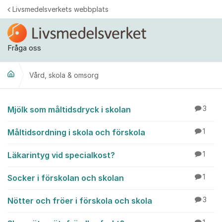
Hoppa till innehåll
Livsmedelsverkets webbplats
Fråga oss
Vård, skola & omsorg
Vård, skola & omsorg
Mjölk som måltidsdryck i skolan
3
Måltidsordning i skola och förskola
1
Läkarintyg vid specialkost?
1
Socker i förskolan och skolan
1
Nötter och fröer i förskola och skola
3