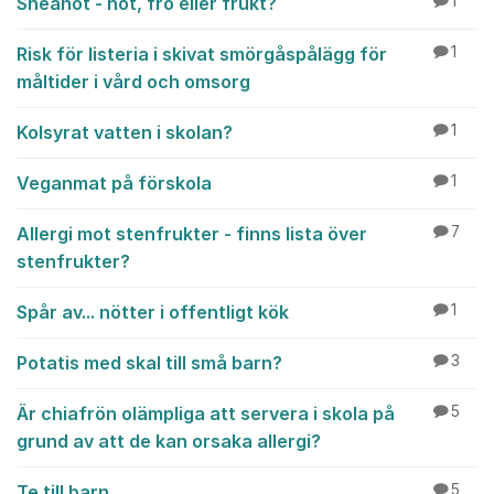
Sheanöt - nöt, frö eller frukt?
1
Risk för listeria i skivat smörgåspålägg för
1
måltider i vård och omsorg
Kolsyrat vatten i skolan?
1
Veganmat på förskola
1
Allergi mot stenfrukter - finns lista över
7
stenfrukter?
Spår av... nötter i offentligt kök
1
Potatis med skal till små barn?
3
Är chiafrön olämpliga att servera i skola på
5
grund av att de kan orsaka allergi?
Te till barn
5