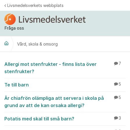
Hoppa till innehåll
Livsmedelsverkets webbplats
Fråga oss
Vård, skola & omsorg
Vård, skola & omsorg
Allergi mot stenfrukter - finns lista över
7
stenfrukter?
Te till barn
5
Är chiafrön olämpliga att servera i skola på
5
grund av att de kan orsaka allergi?
Potatis med skal till små barn?
3