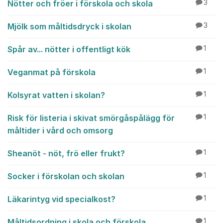
Nötter och fröer i förskola och skola
3
Mjölk som måltidsdryck i skolan
3
Spår av... nötter i offentligt kök
1
Veganmat på förskola
1
Kolsyrat vatten i skolan?
1
Risk för listeria i skivat smörgåspålägg för
1
måltider i vård och omsorg
Sheanöt - nöt, frö eller frukt?
1
Socker i förskolan och skolan
1
Läkarintyg vid specialkost?
1
Måltidsordning i skola och förskola
1