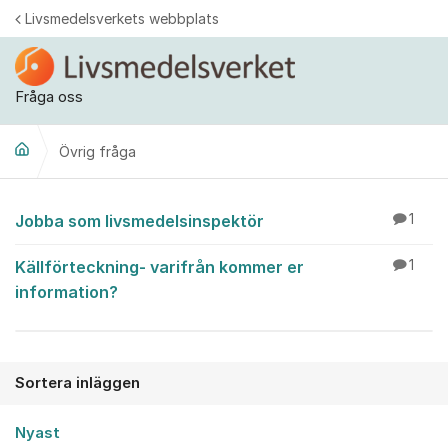
Hoppa till innehåll
Livsmedelsverkets webbplats
Fråga oss
Övrig fråga
Övrig fråga
Jobba som livsmedelsinspektör
1
Källförteckning- varifrån kommer er
1
information?
Sortera inläggen
Nyast