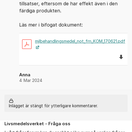
tillsatser, eftersom de har effekt även i den
färdiga produkten.
Läs mer i bifogat dokument:
mjlbehandlingsmedel_not_frn_KOM_170621.pdf
Ladda 
Anna
4 Mar 2024
Inlägget är stängt för ytterligare kommentarer.
Livsmedelsverket - Fråga oss
Om forumet