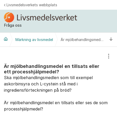
Hoppa till innehåll
Livsmedelsverkets webbplats
Fråga oss
Ti
Märkning av livsmedel
Är mjölbehandlingsmedel en tillsats eller ett processhjälpmedel?
Visa
Är mjölbehandlingsmedel en tillsats eller
ett processhjälpmedel?
Ska mjölbehandlingsmedlen som till exempel
askorbinsyra och L-cystein stå med i
ingrediensförteckningen på bröd?
Är mjölbehandlingsmedel en tillsats eller ses de som
processhjälpmedel?