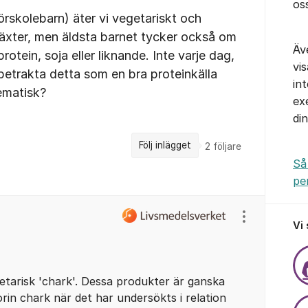
os
förskolebarn) äter vi vegetariskt och
växter, men äldsta barnet tycker också om
Äv
otein, soja eller liknande. Inte varje dag,
vi
betrakta detta som en bra proteinkälla
in
ematisk?
ex
di
Följ inlägget
2
följare
Så
pe
Visa/dölj ins
Vi
etarisk 'chark'. Dessa produkter är ganska
orin chark när det har undersökts i relation