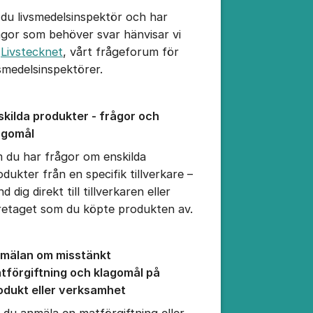
 du livsmedelsinspektör och har
ågor som behöver svar hänvisar vi
l
Livstecknet
, vårt frågeforum för
vsmedelsinspektörer.
skilda produkter - frågor och
agomål
 du har frågor om enskilda
odukter från en specifik tillverkare –
d dig direkt till tillverkaren eller
retaget som du köpte produkten av.
mälan om misstänkt
tförgiftning och klagomål på
odukt eller verksamhet