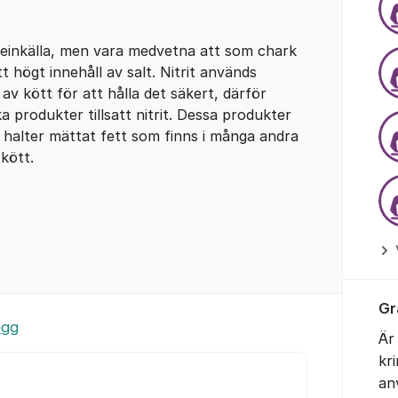
teinkälla, men vara medvetna att som chark
 högt innehåll av salt. Nitrit används
 av kött för att hålla det säkert, därför
ka produkter tillsatt nitrit. Dessa produkter
a halter mättat fett som finns i många andra
kött.
Gr
ägg
Är
kr
an