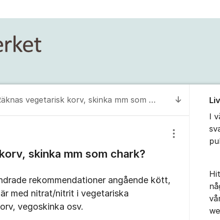
Om for
Räknas vegetarisk korv, skinka mm som chark?
Li
Till senas
I 
sv
Visa/dölj inst
pu
 korv, skinka mm som chark?
Hit
ll ändrade rekommendationer angående kött,
nå
r med nitrat/nitrit i vegetariska
vå
orv, vegoskinka osv.
we