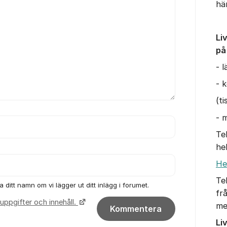
hä
Li
på
- 
- 
(t
- m
Te
he
He
Te
 ditt namn om vi lägger ut ditt inlägg i forumet.
fr
uppgifter och innehåll.
me
Kommentera
Li