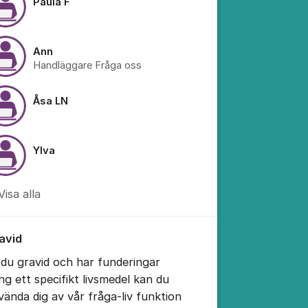
Paula F
Ann
Handläggare Fråga oss
Åsa LN
Ylva
Visa alla
avid
 du gravid och har funderingar
ing ett specifikt livsmedel kan du
vända dig av vår fråga-liv funktion