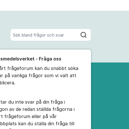
Sök bland alla inlägg
Sök
umet
vsmedelsverket - Fråga oss
te kommentaren
vårt frågeforum kan du snabbt söka
ar på vanliga frågor som vi valt att
ällningar för inlägg/kommentar
blicera.
tar du inte svar på din fråga i
gon av de redan ställda frågorna i
rt frågeforum eller på vår
bbplats kan du ställa din fråga till