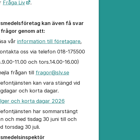
r
Fråga Liv
.
vsmedelsföretag kan även få svar
 frågor genom att:
läsa vår
information till företagare
,
kontakta oss via telefon 018-175500
is.9.00-11.00 och tors.14.00-16.00)
ejla frågan till
fragor@slv.se
lefontjänsten kan vara stängd vid
lgdagar och korta dagar.
lger och korta dagar 2026
lefontjänsten har sommarstängt
ån och med tisdag 30 juni till och
d torsdag 30 juli.
vsmedelsinspektör