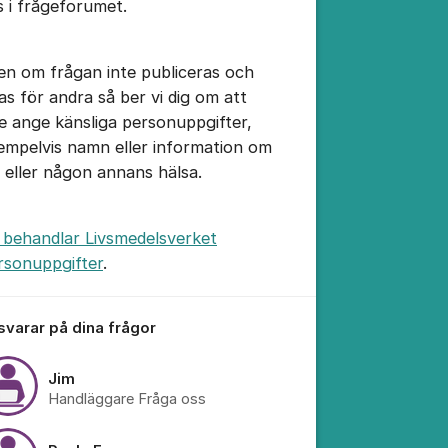
s i frågeforumet.
en om frågan inte publiceras och
sas för andra så ber vi dig om att
te ange känsliga personuppgifter,
empelvis namn eller information om
n eller någon annans hälsa.
 behandlar Livsmedelsverket
rsonuppgifter
.
tällningar för inlägg/kommentar
 svarar på dina frågor
Jim
Handläggare Fråga oss