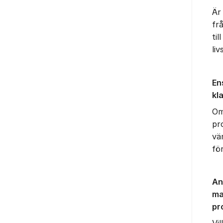
Är
fr
til
li
En
kl
Om
pr
vän
fö
An
ma
pr