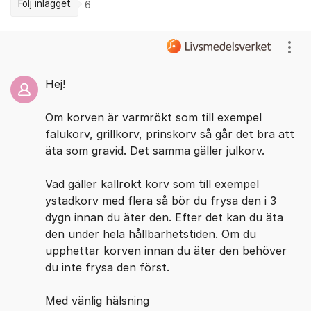
Följ inlägget
6
Kommentarer
Visa
Hej!
Om korven är varmrökt som till exempel
falukorv, grillkorv, prinskorv så går det bra att
äta som gravid. Det samma gäller julkorv.
Vad gäller kallrökt korv som till exempel
ystadkorv med flera så bör du frysa den i 3
dygn innan du äter den. Efter det kan du äta
den under hela hållbarhetstiden. Om du
upphettar korven innan du äter den behöver
du inte frysa den först.
Med vänlig hälsning