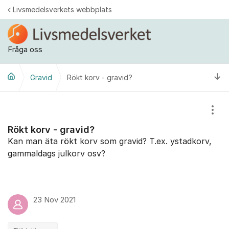
Hoppa till innehåll
Livsmedelsverkets webbplats
Fråga oss
Ti
Gravid
Rökt korv - gravid?
Visa
Rökt korv - gravid?
Kan man äta rökt korv som gravid? T.ex. ystadkorv,
gammaldags julkorv osv?
23 Nov 2021