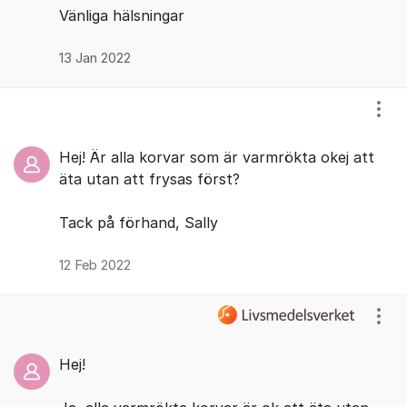
Vänliga hälsningar
13 Jan 2022
Visa
Hej! Är alla korvar som är varmrökta okej att
äta utan att frysas först?
Tack på förhand, Sally
12 Feb 2022
Visa
Hej!