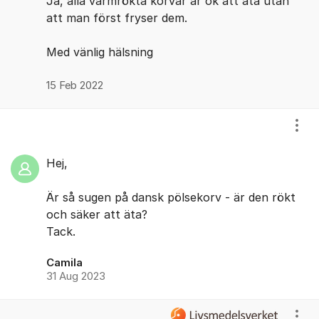
Ja, alla varmrökta korvar är ok att äta utan
att man först fryser dem.
Med vänlig hälsning
15 Feb 2022
Visa
Hej,
Är så sugen på dansk pölsekorv - är den rökt
och säker att äta?
Tack.
Camila
31 Aug 2023