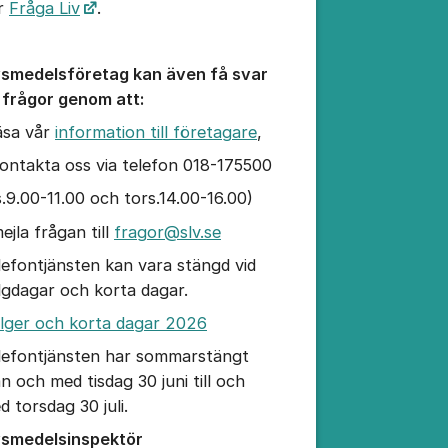
r
Fråga Liv
.
vsmedelsföretag kan även få svar
 frågor genom att:
läsa vår
information till företagare
,
kontakta oss via telefon 018-175500
is.9.00-11.00 och tors.14.00-16.00)
ejla frågan till
fragor@slv.se
lefontjänsten kan vara stängd vid
lgdagar och korta dagar.
lger och korta dagar 2026
lefontjänsten har sommarstängt
ån och med tisdag 30 juni till och
d torsdag 30 juli.
vsmedelsinspektör