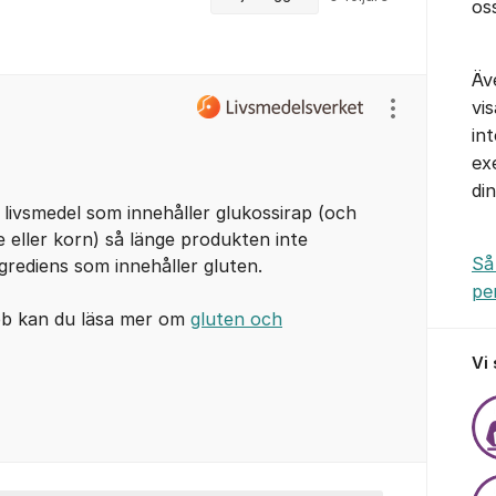
os
Äv
vi
Visa/dölj ins
in
ex
di
 livsmedel som innehåller glukossirap (och
 eller korn) så länge produkten inte
Så
grediens som innehåller gluten.
pe
bb kan du läsa mer om
gluten och
Vi