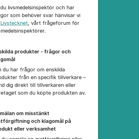
 du livsmedelsinspektör och har
ågor som behöver svar hänvisar vi
l
Livstecknet
, vårt frågeforum för
vsmedelsinspektörer.
skilda produkter - frågor och
agomål
 du har frågor om enskilda
odukter från en specifik tillverkare –
d dig direkt till tillverkaren eller
retaget som du köpte produkten av.
mälan om misstänkt
tförgiftning och klagomål på
odukt eller verksamhet