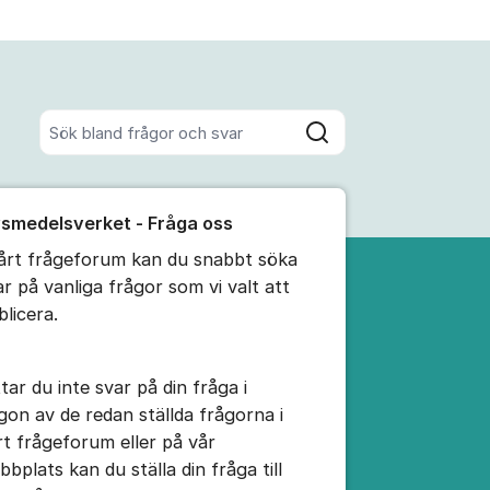
Sök bland alla inlägg
Sök
umet
vsmedelsverket - Fråga oss
te kommentaren
vårt frågeforum kan du snabbt söka
ar på vanliga frågor som vi valt att
ällningar för inlägg/kommentar
blicera.
tar du inte svar på din fråga i
gon av de redan ställda frågorna i
rt frågeforum eller på vår
bbplats kan du ställa din fråga till