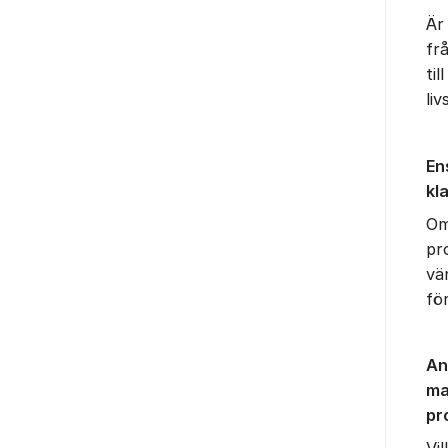
Är
fr
til
li
En
kl
Om
pr
vän
fö
An
ma
pr