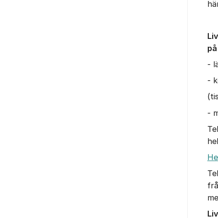
hä
Li
på
- 
- 
(t
- m
Te
he
He
Te
fr
me
Li