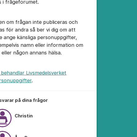
s i frågeforumet.
en om frågan inte publiceras och
sas för andra så ber vi dig om att
tällningar för inlägg/kommentar
te ange känsliga personuppgifter,
empelvis namn eller information om
n eller någon annans hälsa.
 behandlar Livsmedelsverket
rsonuppgifter
.
 svarar på dina frågor
Christin