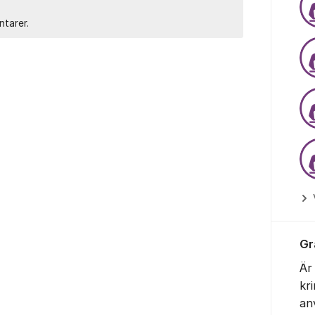
ntarer.
Gr
Är
kr
an