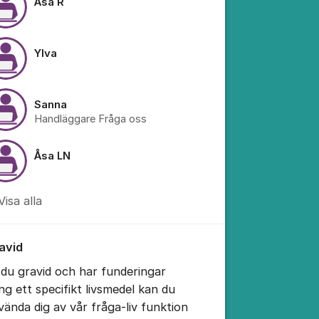
Åsa R
Ylva
Sanna
Handläggare Fråga oss
Åsa LN
Visa alla
avid
 du gravid och har funderingar
ing ett specifikt livsmedel kan du
vända dig av vår fråga-liv funktion