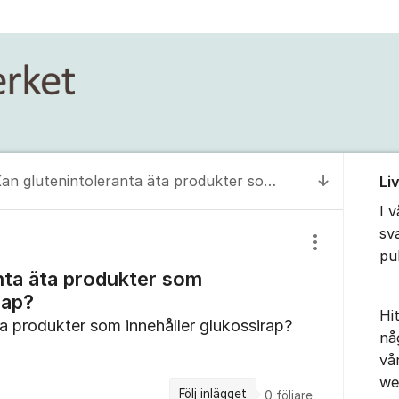
Om for
Kan glutenintoleranta äta produkter som innehåller glukossirap?
Li
Till senas
I 
sv
Visa/dölj inst
pu
nta äta produkter som
rap?
Hit
ta produkter som innehåller glukossirap?
nå
vå
we
Följ inlägget
0
följare