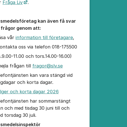
r
Fråga Liv
.
vsmedelsföretag kan även få svar
 frågor genom att:
läsa vår
information till företagare
,
kontakta oss via telefon 018-175500
is.9.00-11.00 och tors.14.00-16.00)
ejla frågan till
fragor@slv.se
lefontjänsten kan vara stängd vid
lgdagar och korta dagar.
lger och korta dagar 2026
lefontjänsten har sommarstängt
ån och med tisdag 30 juni till och
d torsdag 30 juli.
vsmedelsinspektör