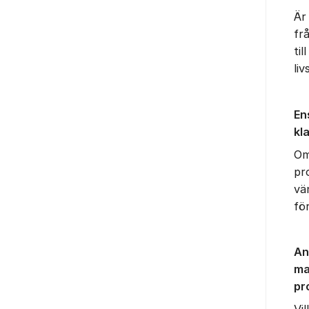
Är
fr
til
li
En
kl
Om
pr
vän
fö
An
ma
pr