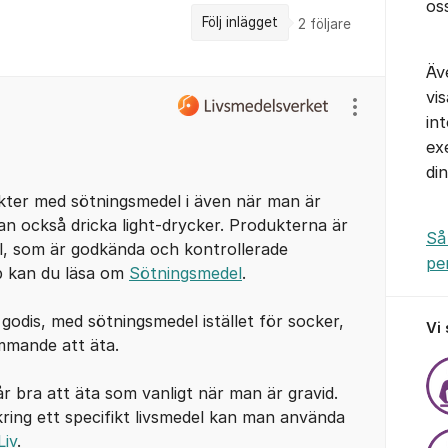
os
Följ inlägget
2
följare
Äv
vi
Visa/dölj ins
in
ex
di
kter med sötningsmedel i även när man är
an också dricka light-drycker. Produkterna är
Så
, som är godkända och kontrollerade
pe
bb kan du läsa om
Sötningsmedel
.
 godis, med sötningsmedel istället för socker,
Vi
mmande att äta.
går bra att äta som vanligt när man är gravid.
ing ett specifikt livsmedel kan man använda
Liv
.