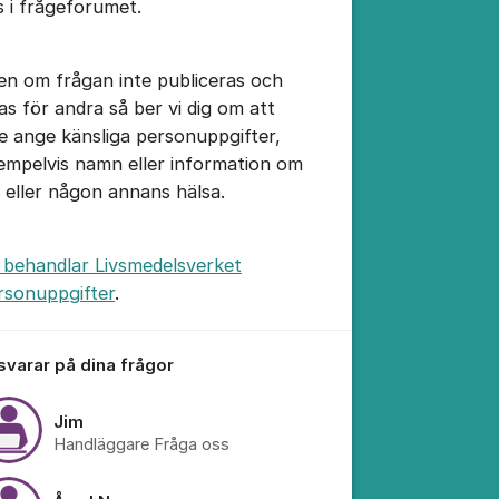
s i frågeforumet.
en om frågan inte publiceras och
sas för andra så ber vi dig om att
tällningar för inlägg/kommentar
te ange känsliga personuppgifter,
empelvis namn eller information om
n eller någon annans hälsa.
 behandlar Livsmedelsverket
rsonuppgifter
.
 svarar på dina frågor
Jim
Handläggare Fråga oss