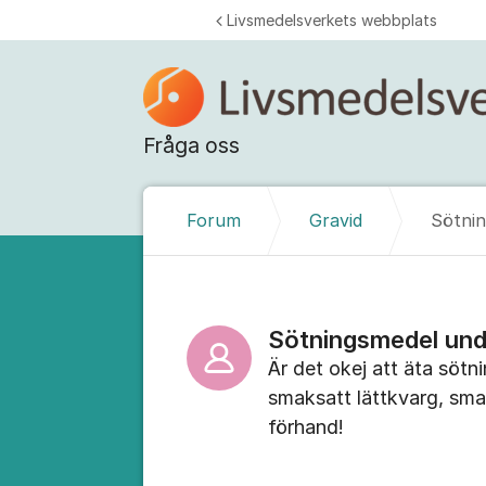
Hoppa till innehåll
Livsmedelsverkets webbplats
Fråga oss
Forum
Gravid
Sötnin
Sötningsmedel unde
Är det okej att äta sötn
smaksatt lättkvarg, sma
förhand!