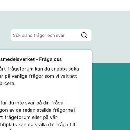
Sök bland alla inlägg
Sök
umet
vsmedelsverket - Fråga oss
te kommentaren
vårt frågeforum kan du snabbt söka
ar på vanliga frågor som vi valt att
ällningar för inlägg/kommentar
blicera.
tar du inte svar på din fråga i
gon av de redan ställda frågorna i
rt frågeforum eller på vår
bbplats kan du ställa din fråga till