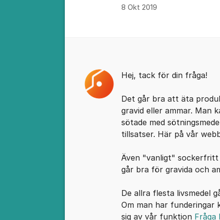
8 Okt 2019
Kommentarer
Hej, tack för din fråga!
Det går bra att äta produ
gravid eller ammar. Man k
sötade med sötningsmedel
tillsatser. Här på vår we
Även "vanligt" sockerfritt
går bra för gravida och a
De allra flesta livsmedel 
Om man har funderingar kr
sig av vår funktion
Fråga 