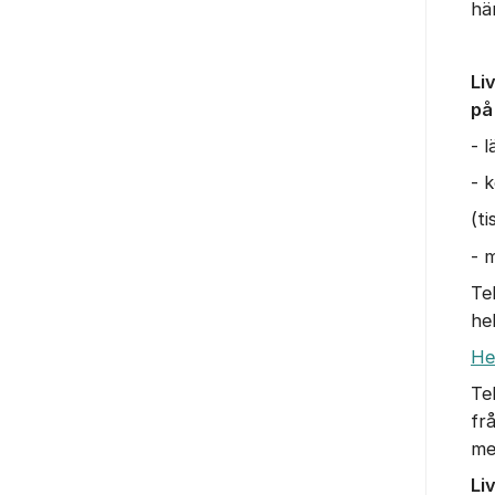
hä
Li
på
- 
- 
(t
- m
Te
he
He
Te
fr
me
Li