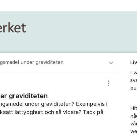
Om for
gsmedel under graviditeten
Li
Till senas
I 
sv
Visa/dölj inst
pu
r graviditeten
ingsmedel under graviditeten? Exempelvis i
Hit
ksatt lättyoghurt och så vidare? Tack på
nå
vå
we