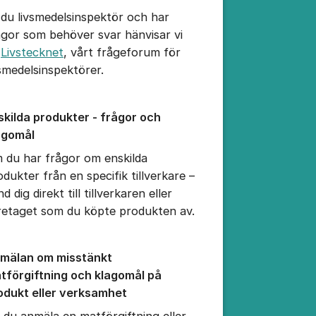
 du livsmedelsinspektör och har
ågor som behöver svar hänvisar vi
l
Livstecknet
, vårt frågeforum för
vsmedelsinspektörer.
skilda produkter - frågor och
agomål
 du har frågor om enskilda
odukter från en specifik tillverkare –
d dig direkt till tillverkaren eller
retaget som du köpte produkten av.
mälan om misstänkt
tförgiftning och klagomål på
odukt eller verksamhet